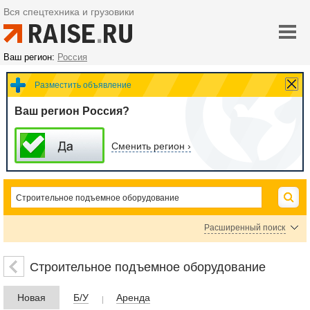
Вся спецтехника и грузовики
Ваш регион:
Россия
Разместить объявление
Ваш регион Россия?
Сменить регион ›
Расширенный поиск
Автовышки, автоподъемники
Подъемники ножничные
Строительное подъемное оборудование
Подъемники коленчатые
Подъемники мачтовые
Новая
Б/У
Аренда
Подъемники телескопические
Строительные лифты