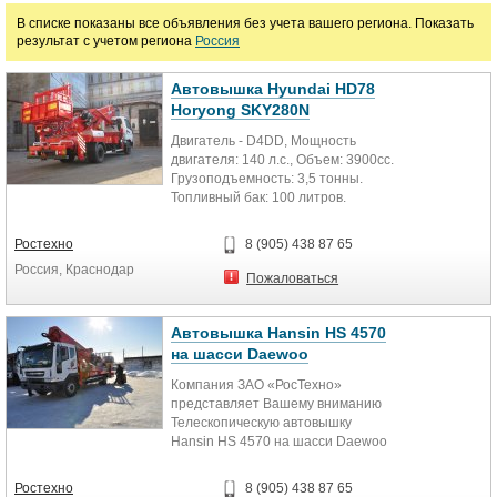
В списке показаны все объявления без учета вашего региона. Показать
Люльки строительные
результат с учетом региона
Россия
Цена
Автовышка Hyundai HD78
Horyong SKY280N
Двигатель - D4DD, Мощность
руб.
двигателя: 140 л.с., Объем: 3900cc.
Грузоподъемность: 3,5 тонны.
Топливный бак: 100 литров.
Марка
Трансмиссия (механическая): 5...
Ростехно
8 (905) 438 87 65
Россия, Краснодар
Пожаловаться
Автовышка Hansin HS 4570
на шасси Daewoo
Компания ЗАО «РосТехно»
представляет Вашему вниманию
Телескопическую автовышку
Hansin HS 4570 на шасси Daewoo
СС6СТ (Novus SE), производства
Южной...
Ростехно
8 (905) 438 87 65