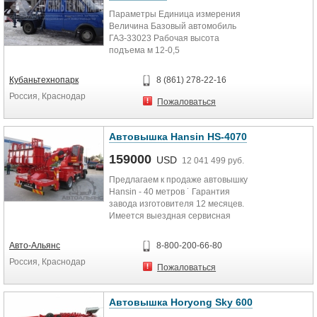
Параметры Единица измерения
Величина Базовый автомобиль
ГАЗ-33023 Рабочая высота
подъема м 12-0,5
Грузоподъемность люльки кг, не...
Кубаньтехнопарк
8 (861) 278-22-16
Россия, Краснодар
Пожаловаться
Автовышка Hansin HS-4070
159000
USD
12 041 499 руб.
Предлагаем к продаже автовышку
Hansin - 40 метров ˙ Гарантия
завода изготовителя 12 месяцев.
Имеется выездная сервисная
служба. ˙ Пакет документов...
Авто-Альянс
8-800-200-66-80
Россия, Краснодар
Пожаловаться
Автовышка Horyong Sky 600