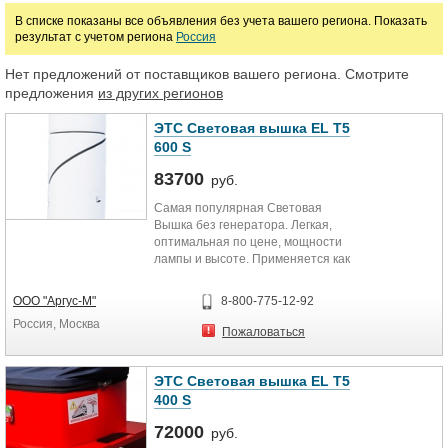
В списке показаны все объявления без учета вашего региона. Показать
Лампы металлогалогенные
Лампы натриевые
результат с учетом региона
Россия
Лампы индукционные
Лампы криптоновые
Лампы специальные
Нет предложений от поставщиков вашего региона. Смотрите
предложения
из других регионов
Дюралайт
Фонари
Прожекторы
Осветительные установки и комплекс
ЭТС Световая вышка EL T5
Светильники промышленные
Светильники уличные
600 S
Световые указатели
Светосигнальная арматура
83700
руб.
Самая популярная Световая
Комплектующие к светотехнике
Медиафасады и светодиодные экраны
Вышка без генератора. Легкая,
оптимальная по цене, мощности
Светодиодное освещение
лампы и высоте. Применяется как
для строительства, ремонта,
спасательных работ, так и для
Цена
ООО "Аргус-М"
8-800-775-12-92
отдыха на природе! Имейте в виду,
Россия, Москва
для работы в дали от сетей 220 В
Пожаловаться
Вам необходим отдельный
руб.
генератор, свободной мощностью
не менее 1200 Вт.
ЭТС Световая вышка EL T5
400 S
Марка
Аварийная Осветительная
Установка (АОУ) без генератора.
72000
руб.