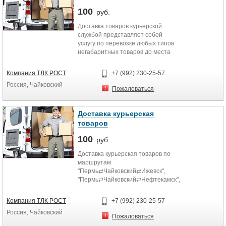
100
руб.
Доставка товаров курьерской
службой представляет собой
услугу по перевозке любых типов
негабаритных товаров до места
назначения. В отличие от многих
конкурентов, мы следим за
Компания ТЛК РОСТ
+7 (992) 230-25-57
состояние груза и уведомляем
Россия, Чайковский
заказчика о получении. Гарантией
Пожаловаться
высокого качества наших услуг
служит подписание договора.
Доставка курьерская
Имея в собственности парк
товаров
транспортных средств, мы
способны обеспечить
100
руб.
эффективную логистику перевозки
Доставка курьерская товаров по
грузов даже на дальние
маршрутам
расстояния. За время
"Пермь⇄Чайковский⇄Ижевск",
существования наша компания
"Пермь⇄Чайковский⇄Нефтекамск",
обзавелась множеством
"Ижевск⇄Чайковский⇄Нефтекамск"
положительных отзывов и
всего за 1 сутки.
рекомендаций, а также партнеров
Компания ТЛК РОСТ
+7 (992) 230-25-57
среди крупнейших предприятий.
Россия, Чайковский
Пожаловаться
Компания "Рост" предлагает