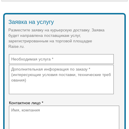
следующие конкурентные
преимущества:
Основные маршруты
"Пермь⇄Чайковский⇄Ижевск",
Заявка на услугу
"Пермь⇄Чайковский⇄Нефтекамск",
"Ижевск⇄Чайковский⇄Нефтекамск";
Разместите заявку на курьерскую доставку. Заявка
Срок доставки грузов по указанным
будет направлена поставщикам услуг,
маршрутам всего за 1 сутки.
зарегистрированным на торговой площадке
Raise.ru.
Контактное лицо *