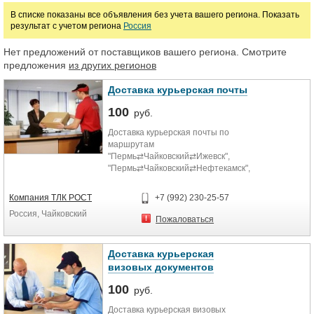
В списке показаны все объявления без учета вашего региона. Показать
результат с учетом региона
Россия
Нет предложений от поставщиков вашего региона. Смотрите
предложения
из других регионов
Доставка курьерская почты
100
руб.
Доставка курьерская почты по
маршрутам
"Пермь⇄Чайковский⇄Ижевск",
"Пермь⇄Чайковский⇄Нефтекамск",
"Ижевск⇄Чайковский⇄Нефтекамск"
всего за 1 сутки.
Компания ТЛК РОСТ
+7 (992) 230-25-57
Россия, Чайковский
Пожаловаться
Доставка курьерская
визовых документов
100
руб.
Доставка курьерская визовых