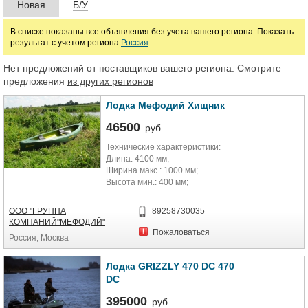
Новая
Б/У
Марка
В списке показаны все объявления без учета вашего региона. Показать
результат с учетом региона
Россия
Нет предложений от поставщиков вашего региона. Смотрите
предложения
из других регионов
Лодка Мефодий Хищник
46500
руб.
Технические характеристики:
Длина: 4100 мм;
Ширина макс.: 1000 мм;
Высота мин.: 400 мм;
Грузоподъемность: 280 кг;
Масса: 42 кг;
ООО "ГРУППА
89258730035
КОМПАНИЙ"МЕФОДИЙ"
Пожаловаться
Россия, Москва
Лодка GRIZZLY 470 DC 470
DC
395000
руб.