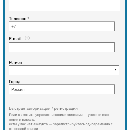
180
Пассажировместимость
6-7
Грузоподъемность, кг
Телефон *
850
Тип днища
алюминий
Возможные цвета
E-mail
серый
Материал
ПВХ
Количество отсеков
4
Регион
Комплектация
Весло неразборноее без втулки 1
Город
шт.
Багор 1 шт.
Чехол для весла и багра. 1 шт.
Помпа для накачивания баллона. 1
шт.
Быстрая авторизация / регистрация
Ремонтный набор для баллона. 1
шт.
Если вы хотите управлять вашими заявками — укажите ваш
Банка 2-х местная «N-450A» 2 шт.
логин и пароль,
если у вас нет аккаунта — зарегистрируйтесь одновременно с
Консоль
отправкой заявки.
(Расположение нос правая