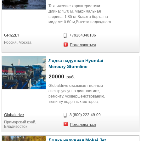
Технические характеристики:
Длина: 4.70 м, Максимальная
ширина: 1.85 м, Высота борта на
миделе: 0.80 м,Высота надводного
борта: 0.58 м,
Килеватость: 15º, Количество
GRIZZLY
+79264348186
пассажиров: 5 чел, Запас
Россия, Москва
плавучести: 450 л,Высота транца:
Пожаловаться
510 мм,
Масса: 330 кг, Корпус:
сварной,Толщина днища: 4 мм,
Лодка надувная Hyundai
Толщина борта (зигованный): 3 мм
Mercury Stormline
Рекомендуемая мощность
двигателя: 40-60 л/с,Максимальная
20000
руб.
скорость:68 км/ч. Осадка 0,29 м
Globaldrive оказывает полный
спектр услуг по диагностике,
ремонту, усовершенствованию,
тюнингу лодочных моторов,
квадроциклов, лодок РИБ и ПВХ.
Globaldrive
8 (800) 222-49-09
Globaldrive — это широчайший
Приморский край,
ассортимент техники для
Пожаловаться
Владивосток
активного отдыха, это
качественный и своевременный
сервис, это отношение к клиентам
Лодка надувная Mokai Jet