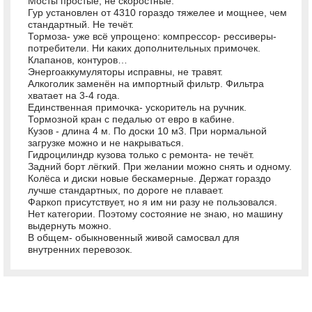
Мосты простые, не скоростные.
Гур установлен от 4310 гораздо тяжелее и мощнее, чем
стандартный. Не течёт.
Тормоза- уже всё упрощено: компрессор- рессиверы-
потребители. Ни каких дополнительных примочек.
Клапанов, контуров…
Энергоаккумуляторы исправны, не травят.
Алкоголик заменён на импортный фильтр. Фильтра
хватает на 3-4 года.
Единственная примочка- ускоритель на ручник.
Тормозной кран с педалью от евро в кабине.
Кузов - длина 4 м. По доски 10 м3. При нормальной
загрузке можно и не накрываться.
Гидроцилиндр кузова только с ремонта- не течёт.
Задний борт лёгкий. При желании можно снять и одному.
Колёса и диски новые бескамерные. Держат гораздо
лучше стандартных, по дороге не плавает.
Фаркоп присутствует, но я им ни разу не пользовался.
Нет категории. Поэтому состояние не знаю, но машину
выдернуть можно.
В общем- обыкновенный живой самосвал для
внутренних перевозок.