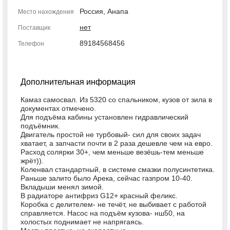
Россия, Анапа
Место нахождения
нет
Поставщик
89184568456
Телефон
Дополнительная информация
Камаз самосвал. Из 5320 со спальником, кузов от зила в
документах отмечено.
Для подъёма кабины установлен гидравлический
подъёмник.
Двигатель простой не турбовый- сил для своих задач
хватает, а запчасти почти в 2 раза дешевле чем на евро.
Расход солярки 30+, чем меньше везёшь-тем меньше
жрёт)).
Коленвал стандартный, в системе смазки полусинтетика.
Раньше залито было Арека, сейчас газпром 10-40.
Вкладыши менял зимой.
В радиаторе антифриз G12+ красный феликс.
Коробка с делителем- не течёт, не выбивает с работой
справляется. Насос на подъём кузова- нш50, на
холостых поднимает не напрягаясь.