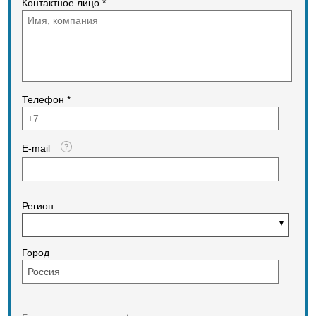
Контактное лицо *
1/2 ПСК ― 1 штука.
2. Автоматический клапан на 2
группы баллонов ― 1 штука.
3. Шланг с ручками LPG 11/11 PS 30
bar (-30C) ― 2 штуки
4. Паспорт изделия с инструкцией
― 1 штука.
5. Кронштейн ― 1 штука
Телефон *
E-mail
Регион
Город