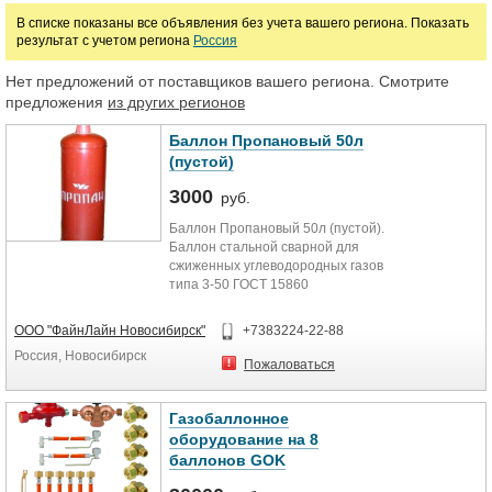
В списке показаны все объявления без учета вашего региона. Показать
результат с учетом региона
Россия
Нет предложений от поставщиков вашего региона. Смотрите
предложения
из других регионов
Баллон Пропановый 50л
(пустой)
3000
руб.
Баллон Пропановый 50л (пустой).
Баллон стальной сварной для
сжиженных углеводородных газов
типа 3-50 ГОСТ 15860
предназначен для
транспортирования и хранения пр
ООО "ФайнЛайн Новосибирск"
+7383224-22-88
Баллон предназначен для
Россия, Новосибирск
транспортирования и хранения
Пожаловаться
пропана.
масса сжиженного газа (пропана),
кг 21,2
Газобаллонное
масса пустого баллона, кг 22
оборудование на 8
давление газа в баллоне (max),
баллонов GOK
МРа 1,6
Габаритные размеры: диаметр, мм