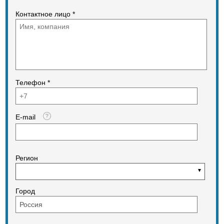
Основными преимуществами
Контактное лицо *
винтовых элементов Atlas Copco
являются:
- высокий КПД сжатия благодаря
оптимальному для заданного
диапазона давлений и
производительности
ассиметричному профилю винтов;
- минимальные потери
Телефон *
производительности на протечки
газа между винтами за счет
точного изготовления роторов на
современном прецизионном
E-mail
оборудовании
- длительный ресурс который
достигает 40 тыс. моточасов до
замены подшипников ;
- простое обслуживание
Регион
компрессорного элемента которое
заключается в замене
компрессорного масла и фильтров.
Город