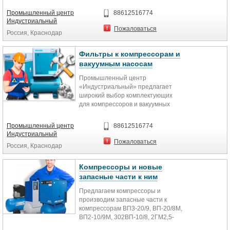
винтовых блоков, сервисное
обслуживание...
Промышленный центр
88612516774
Индустриальный
Пожаловаться
Россия, Краснодар
Фильтры к компрессорам и
вакуумным насосам
Промышленный центр
«Индустриальный» предлагает
широкий выбор комплектующих
для компрессоров и вакуумных
насосов импортного и
отечественного...
Промышленный центр
88612516774
Индустриальный
Пожаловаться
Россия, Краснодар
Компрессоры и новые
запасные части к ним
Предлагаем компрессоры и
производим запасные части к
компрессорам ВП3-20/9, ВП-20/8М,
ВП2-10/9М, 302ВП-10/8, 2ГМ2,5-
14/9С, 2ГП-2/220, 2ГП-6/18,...