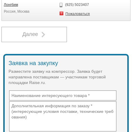
шасси) 1880 х 920 х 1230 мм
Лонгбим
(925) 5023407
Вес рабочий (на шасси) 730 кг
Россия, Москва
Вес рабочий (без шасси) 645 кг
Пожаловаться
Двигатель
Дизельный марки Deutz D2011 L02
Число цилиндров 2
Далее
Диаметр цилиндра 94 мм
Ход поршня 112 мм
Рабочий объем двигателя 1,554 л
Мощность на нормальной скорости
двигателя -23,3 кВт
Заявка на закупку
Скорость вращения вала
нормальная и максимальная 2750
Разместите заявку на компрессор. Заявка будет
об/мин
направлена поставщикам — участникам торговой
Скорость вращения вала на
холостом ходу 1850 об/мин
площадки Raise.ru.
Расход топлива на 100% мощности
/ холостом ходу 5,05 кг/час / 1,94 кг/
час
Коэффициент загрузки 50 %
Емкость масляной системы -8,0 л
Емкость топливных баков 40 л
Максимальное давление в
ресивере 8,5 бар