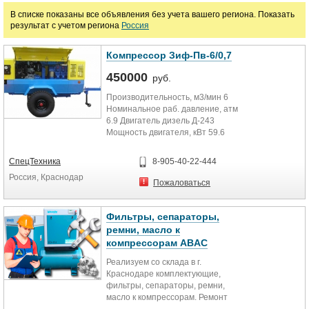
В списке показаны все объявления без учета вашего региона. Показать
результат с учетом региона
Россия
Марка
Компрессор Зиф-Пв-6/0,7
450000
руб.
Производительность, м3/мин 6
Номинальное раб. давление, атм
6.9 Двигатель дизель Д-243
Мощность двигателя, кВт 59.6
Расход топлива, кг/ч 9.4 Система...
СпецТехника
8-905-40-22-444
Россия, Краснодар
Пожаловаться
Фильтры, сепараторы,
ремни, масло к
компрессорам ABAC
Реализуем со склада в г.
Краснодаре комплектующие,
фильтры, сепараторы, ремни,
масло к компрессорам. Ремонт