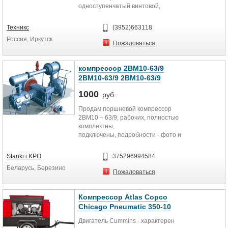
одноступенчатый винтовой,
маслонаполненный,
компрессорный элемент
Техникс
(3952)663118
производства Atlas Copco Airtec
Россия, Иркутск
(Бельгия-Швеция),приводимый в
Пожаловаться
движение через гибкую резиновую
неразъемную муфту от дизельного
двигателя марки Kubota (Япония)
компрессор 2ВМ10-63/9
2ВМ10-63/9 2ВМ10-63/9
Технические характеристики
компрессорной станции CPS 90
1000
руб.
1. Компрессор
Продам поршневой компрессор
Рабочее давление (избыточное)
2ВМ10 – 63/9, рабочих, полностью
7бар
комплектны,
Производительность м3/мин 2,5
подключены, подробности - фото и
Шумовое давление по 2000/14 EC
стоимость по запросу на эл.ящик,
дБ(А)
доставка по договоренности.
Stanki i KPO
375296994584
Характеристики: давление – 9 кг/
Беларусь, Березино
см2, выход – 63 м3/мин, мощность
Пожаловаться
– 40 кВт, габариты –
3500*4400*2840 мм, масса – 8810
кг.
Компрессор Atlas Copco
Производитель: Компрессормаш.
Chicago Pneumatic 350-10
Пенза.
Двигатель Cummins - характерен
Есть в наличии: 2ВМ10-63/9, 1 ед,