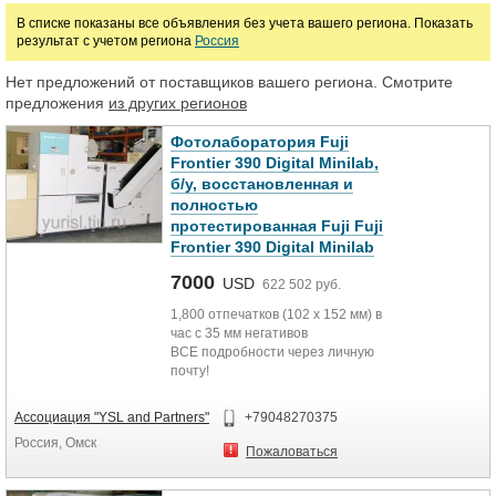
В списке показаны все объявления без учета вашего региона. Показать
результат с учетом региона
Россия
Нет предложений от поставщиков вашего региона. Смотрите
предложения
из других регионов
Фотолаборатория Fuji
Frontier 390 Digital Minilab,
б/у, восстановленная и
полностью
протестированная Fuji Fuji
Frontier 390 Digital Minilab
7000
USD
622 502 руб.
1,800 отпечатков (102 x 152 мм) в
час с 35 мм негативов
ВСЕ подробности через личную
почту!
Ассоциация "YSL and Partners"
+79048270375
Россия, Омск
Пожаловаться