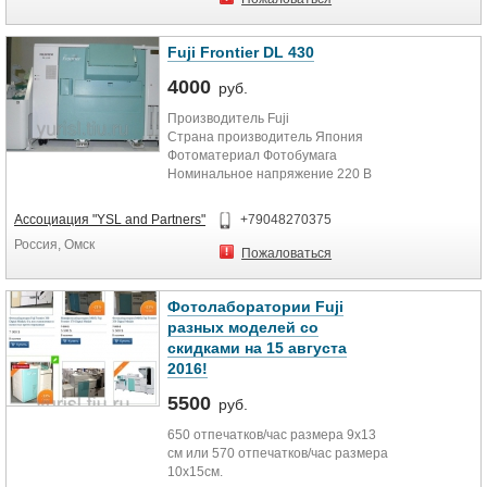
Fuji Frontier DL 430
4000
руб.
Производитель Fuji
Страна производитель Япония
Фотоматериал Фотобумага
Номинальное напряжение 220 В
Гарантийный срок 3(мес)
Ассоциация "YSL and Partners"
+79048270375
Россия, Омск
Пожаловаться
Фотолаборатории Fuji
разных моделей со
скидками на 15 августа
2016!
5500
руб.
650 отпечатков/час размера 9х13
см или 570 отпечатков/час размера
10х15см.