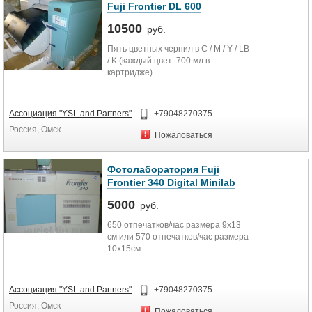
Fuji Frontier DL 600
10500
руб.
Пять цветных чернил в C / M / Y / LB
/ K (каждый цвет: 700 мл в
картридже)
Ассоциация "YSL and Partners"
+79048270375
Россия, Омск
Пожаловаться
Фотолаборатория Fuji
Frontier 340 Digital Minilab
5000
руб.
650 отпечатков/час размера 9х13
см или 570 отпечатков/час размера
10х15см.
Ассоциация "YSL and Partners"
+79048270375
Россия, Омск
Пожаловаться