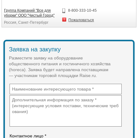
трубы и дискового основания
Технические характеристики
ограничительного столбика.
Группа Компаний "Все для
8-800-333-10-45
Высота 122 см
уборки" ООО "Чистый Город"
Указана цена за одну стойку. Канат
Длина 50 см
Пожаловаться
Россия, Санкт-Петербург
покупается отдельно.
Ширина 38 см
Материал нержавеющая сталь,
Страна происхождения: Россия
покрытая нитридом титана
Диаметр колес 15 см
Диаметр труб 2 см
Заявка на закупку
Разместите заявку на оборудование
общественного питания и гостиничного хозяйства
(horeca). Заявка будет направлена поставщикам
— участникам торговой площадки Raise.ru.
Контактное лицо *