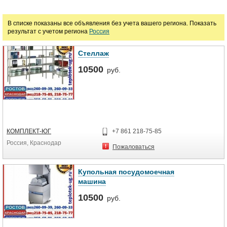
В списке показаны все объявления без учета вашего региона. Показать
результат с учетом региона
Россия
Стеллаж
10500
руб.
КОМПЛЕКТ-ЮГ
+7 861 218-75-85
Россия, Краснодар
Пожаловаться
Купольная посудомоечная
машина
10500
руб.